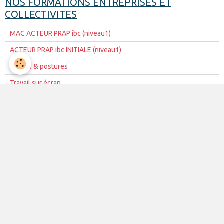
NOS FORMATIONS ENTREPRISES ET
COLLECTIVITES
MAC ACTEUR PRAP ibc (niveau1)
ACTEUR PRAP ibc INITIALE (niveau1)
Gestes & postures
Travail sur écran
ACTEUR SST Initiale (niveau1)
MAC ACTEUR SST (niveau 1)
initiation aux 1er secours
Habilitation Electrique H0/B0
Habilitation Electrique BS/BE
Formation pack extincteurs
Utilisation des Extincteurs
Equipier d'évacuation