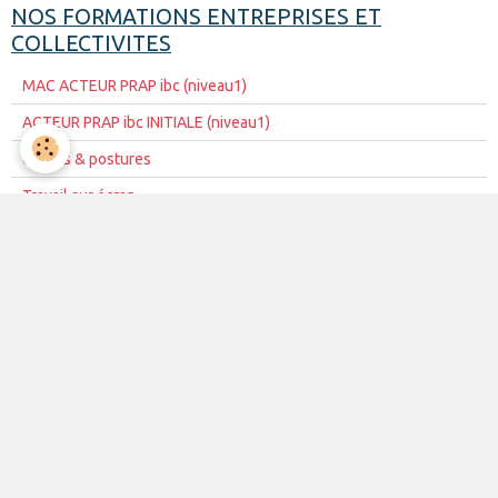
NOS FORMATIONS ENTREPRISES ET
COLLECTIVITES
MAC ACTEUR PRAP ibc (niveau1)
ACTEUR PRAP ibc INITIALE (niveau1)
Gestes & postures
Travail sur écran
ACTEUR SST Initiale (niveau1)
MAC ACTEUR SST (niveau 1)
initiation aux 1er secours
Habilitation Electrique H0/B0
Habilitation Electrique BS/BE
Formation pack extincteurs
Utilisation des Extincteurs
Equipier d'évacuation