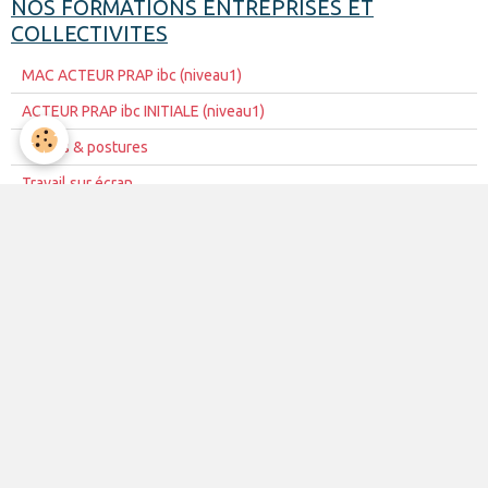
NOS FORMATIONS ENTREPRISES ET
COLLECTIVITES
MAC ACTEUR PRAP ibc (niveau1)
ACTEUR PRAP ibc INITIALE (niveau1)
Gestes & postures
Travail sur écran
ACTEUR SST Initiale (niveau1)
MAC ACTEUR SST (niveau 1)
initiation aux 1er secours
Habilitation Electrique H0/B0
Habilitation Electrique BS/BE
Formation pack extincteurs
Utilisation des Extincteurs
Equipier d'évacuation